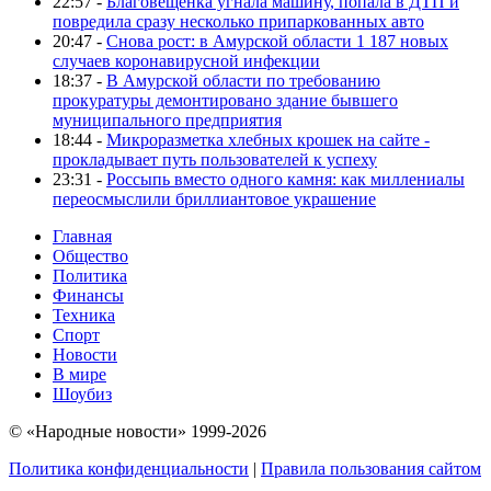
22:57 -
Благовещенка угнала машину, попала в ДТП и
повредила сразу несколько припаркованных авто
20:47 -
Снова рост: в Амурской области 1 187 новых
случаев коронавирусной инфекции
18:37 -
В Амурской области по требованию
прокуратуры демонтировано здание бывшего
муниципального предприятия
18:44 -
Микроразметка хлебных крошек на сайте -
прокладывает путь пользователей к успеху
23:31 -
Россыпь вместо одного камня: как миллениалы
переосмыслили бриллиантовое украшение
Главная
Общество
Политика
Финансы
Техника
Спорт
Новости
В мире
Шоубиз
© «Народные новости» 1999-2026
Политика конфиденциальности
|
Правила пользования сайтом