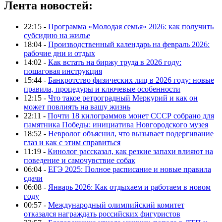
Лента новостей:
22:15 -
Программа «Молодая семья» 2026: как получить
субсидию на жилье
18:04 -
Производственный календарь на февраль 2026:
рабочие дни и отдых
14:02 -
Как встать на биржу труда в 2026 году:
пошаговая инструкция
15:44 -
Банкротство физических лиц в 2026 году: новые
правила, процедуры и ключевые особенности
12:15 -
Что такое ретроградный Меркурий и как он
может повлиять на вашу жизнь
22:11 -
Почти 18 килограммов монет СССР собрано для
памятника Победы: инициатива Новгородского музея
18:52 -
Невролог объяснил, что вызывает подергивание
глаз и как с этим справиться
11:19 -
Кинолог рассказал, как резкие запахи влияют на
поведение и самочувствие собак
06:04 -
ЕГЭ 2025: Полное расписание и новые правила
сдачи
06:08 -
Январь 2026: Как отдыхаем и работаем в новом
году
00:57 -
Международный олимпийский комитет
отказался награждать российских фигуристов