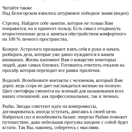
Читайте также
Над Белогорском взвилось штурмовое победное знамя (видео)
Стрелец. Найдите себе занятие, которое не только Вам
понравится, но и принесет пользу. Есть смысл отодвинуть
второстепенные дела и заняться обустройством комфортного
на 100 % личного пространства.
Козерог. Астрологи призывают взять себя в руки и начать
разбирать дела, которые уже давно нуждаются в вашем
внимании. Жизнь напомнит Вам о коварстве некоторых
людей, даже самых близких. Готовьтесь ответить отказом на
просьбу, которая переходит все рамки приличия.
Водолей. Возобновите контакты с человеком, который Вам
дорог, ведь ссора не дает наслаждаться жизнью на полную.
Цвет светофора сменится на зеленый для налаживания всех
ваших отношений, как профессиональных, так и личных.
Рыбы. Звезды советуют идти на компромиссы,
договариваться, иногда уступать, двигаясь к своей цели.
Набраться сил и возобновить баланс энергии Рыбам поможет
путешествие, даже небольшая прогулка наедине с собой будет
кстати. Так Вы, наконец, соберетесь с мыслями.