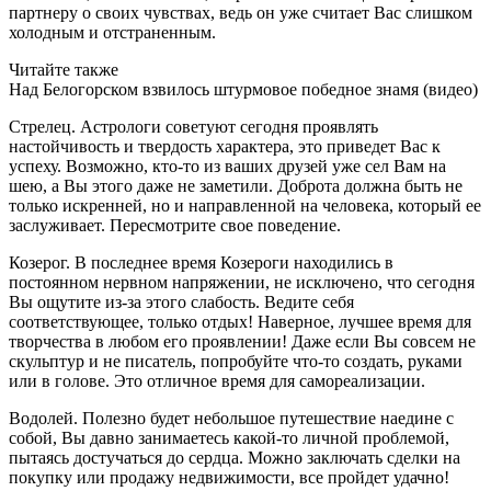
партнеру о своих чувствах, ведь он уже считает Вас слишком
холодным и отстраненным.
Читайте также
Над Белогорском взвилось штурмовое победное знамя (видео)
Стрелец. Астрологи советуют сегодня проявлять
настойчивость и твердость характера, это приведет Вас к
успеху. Возможно, кто-то из ваших друзей уже сел Вам на
шею, а Вы этого даже не заметили. Доброта должна быть не
только искренней, но и направленной на человека, который ее
заслуживает. Пересмотрите свое поведение.
Козерог. В последнее время Козероги находились в
постоянном нервном напряжении, не исключено, что сегодня
Вы ощутите из-за этого слабость. Ведите себя
соответствующее, только отдых! Наверное, лучшее время для
творчества в любом его проявлении! Даже если Вы совсем не
скульптур и не писатель, попробуйте что-то создать, руками
или в голове. Это отличное время для самореализации.
Водолей. Полезно будет небольшое путешествие наедине с
собой, Вы давно занимаетесь какой-то личной проблемой,
пытаясь достучаться до сердца. Можно заключать сделки на
покупку или продажу недвижимости, все пройдет удачно!