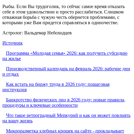
Рыбы. Если Вы трудоголик, то сейчас самое время отказать
себе в этом удовольствии и просто расслабиться. Слишком
отважная борьба с чужую честь обернется проблемами, с
которыми уже Вам придется справляться в одиночестве.
Астролог: Вальдемар Небоходцев
Источник
Программа «Молодая семья» 2026: как получить субсидию
на жилье
Производственный календарь на февраль 2026: рабочие дни
и отдых
Как встать на биржу труда в 2026 году: пошаговая
инструкция
Банкротство физических лиц в 2026 году: новые правила,
процедуры и ключевые особенности
Что такое ретроградный Меркурий и как он может повлиять
на вашу жизнь
Микроразметка хлебных крошек на сайте - прокладывает