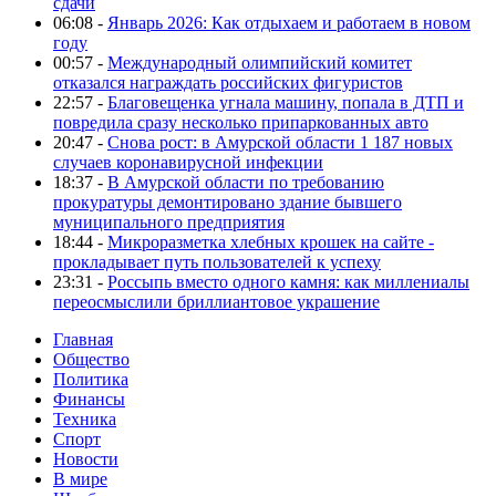
сдачи
06:08 -
Январь 2026: Как отдыхаем и работаем в новом
году
00:57 -
Международный олимпийский комитет
отказался награждать российских фигуристов
22:57 -
Благовещенка угнала машину, попала в ДТП и
повредила сразу несколько припаркованных авто
20:47 -
Снова рост: в Амурской области 1 187 новых
случаев коронавирусной инфекции
18:37 -
В Амурской области по требованию
прокуратуры демонтировано здание бывшего
муниципального предприятия
18:44 -
Микроразметка хлебных крошек на сайте -
прокладывает путь пользователей к успеху
23:31 -
Россыпь вместо одного камня: как миллениалы
переосмыслили бриллиантовое украшение
Главная
Общество
Политика
Финансы
Техника
Спорт
Новости
В мире