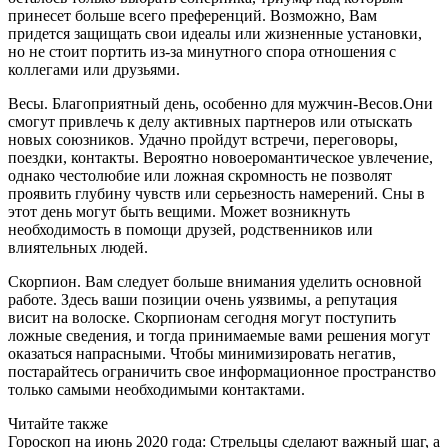
принесет больше всего преференций. Возможно, Вам
придется защищать свои идеалы или жизненные установки,
но не стоит портить из-за минутного спора отношения с
коллегами или друзьями.
Весы. Благоприятный день, особенно для мужчин-Весов.Они
смогут привлечь к делу активных партнеров или отыскать
новых союзников. Удачно пройдут встречи, переговоры,
поездки, контакты. Вероятно новоеромантическое увлечение,
однако честолюбие или ложная скромность не позволят
проявить глубину чувств или серьезность намерений. Сны в
этот день могут быть вещими. Может возникнуть
необходимость в помощи друзей, родственников или
влиятельных людей.
Скорпион. Вам следует больше внимания уделить основной
работе. Здесь ваши позиции очень уязвимы, а репутация
висит на волоске. Скорпионам сегодня могут поступить
ложные сведения, и тогда принимаемые вами решения могут
оказаться напрасными. Чтобы минимизировать негатив,
постарайтесь ограничить свое информационное пространство
только самыми необходимыми контактами.
Читайте также
Гороскоп на июнь 2020 года: Стрельцы сделают важный шаг, а