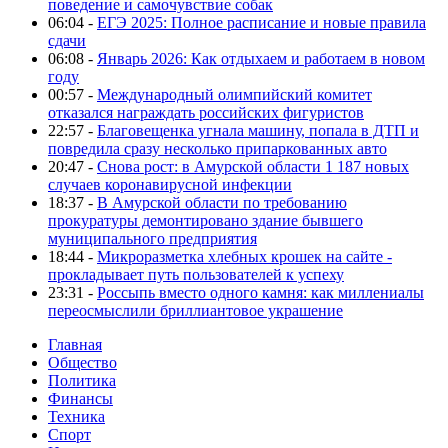
поведение и самочувствие собак
06:04 -
ЕГЭ 2025: Полное расписание и новые правила
сдачи
06:08 -
Январь 2026: Как отдыхаем и работаем в новом
году
00:57 -
Международный олимпийский комитет
отказался награждать российских фигуристов
22:57 -
Благовещенка угнала машину, попала в ДТП и
повредила сразу несколько припаркованных авто
20:47 -
Снова рост: в Амурской области 1 187 новых
случаев коронавирусной инфекции
18:37 -
В Амурской области по требованию
прокуратуры демонтировано здание бывшего
муниципального предприятия
18:44 -
Микроразметка хлебных крошек на сайте -
прокладывает путь пользователей к успеху
23:31 -
Россыпь вместо одного камня: как миллениалы
переосмыслили бриллиантовое украшение
Главная
Общество
Политика
Финансы
Техника
Спорт