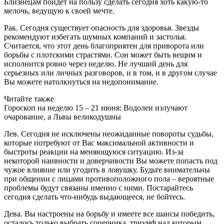
Близнецам пойдет на пользу сделать сегодня хоть какую-то
мелочь, ведущую к своей мечте.
Рак. Сегодня существует опасность для здоровья. Звезды
рекомендуют избегать шумных компаний и застолья.
Считается, что этот день благоприятен для приворота или
борьбы с плотскими страстями. Сон может быть вещим и
исполнится ровно через неделю. Не лучший день для
серьезных или личных разговоров, и в том, и в другом случае
Вы можете натолкнуться на недопонимание.
Читайте также
Гороскоп на неделю 15 – 21 июня: Водолеи излучают
очарование, а Львы великодушны
Лев. Сегодня не исключены неожиданные повороты судьбы,
которые потребуют от Вас максимальной активности и
быстроты реакции на меняющуюся ситуацию. Из-за
некоторой наивности и доверчивости Вы можете попасть под
чужое влияние или угодить в ловушку. Будьте внимательны
при общении с лицами противоположного пола – вероятные
проблемы будут связаны именно с ними. Постарайтесь
сегодня сделать что-нибудь выдающееся, не бойтесь.
Дева. Вы настроены на борьбу и имеете все шансы победить,
осталось только выбрать соперника, триумф над которым