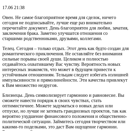
17.06 21:38
Овен. Не самое благоприятное время для сделок, ничего
сегодня не подписывайте, лучше еще раз внимательно
перечитайте документ. День благоприятен для любви, зачатия,
заключения брака. Заметно улучшатся отношения со
старшими родственниками, друзьями, коллегами.
Телец. Сегодня – только отдых. Этот день как будто создан для
романтического приключения. Не оставляйте без внимания
сильные порывы своей души. Целиком и полностью
отдавайтесь охватившему Вас чувству. Вероятность новых
интересных знакомств, что может в будущем привести к
устойчивым отношениям. Тельцам следует избегать излишней
импульсивности и прямолинейности. Эти качества привлекут
к Вам множество недругов.
Близнецы. День символизирует гармонию и равновесие. Вы
сможете навести порядок в своих чувствах, стать
оптимистичнее. Можете задуматься о новых делах или
отпуске, но лучше не затевать грандиозных проектов, так как
вероятно ухудшение финансового положения и общественно-
политической ситуации. Займитесь сегодня творчеством или
какими-то поделками, это даст Вам ощущение гармонии.