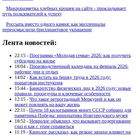
Микроразметка хлебных крошек на сайте - прокладывает
путь пользователей к успеху
Россыпь вместо одного камня: как миллениалы
переосмыслили бриллиантовое украшение
Лента новостей:
22:15 -
Программа «Молодая семья» 2026: как получить
субсидию на жилье
18:04 -
Производственный календарь на февраль 2026:
рабочие дни и отдых
14:02 -
Как встать на биржу труда в 2026 году:
пошаговая инструкция
15:44 -
Банкротство физических лиц в 2026 году: новые
правила, процедуры и ключевые особенности
12:15 -
Что такое ретроградный Меркурий и как он
может повлиять на вашу жизнь
22:11 -
Почти 18 килограммов монет СССР собрано для
памятника Победы: инициатива Новгородского музея
18:52 -
Невролог объяснил, что вызывает подергивание
глаз и как с этим справиться
11:19 -
Кинолог рассказал, как резкие запахи влияют на