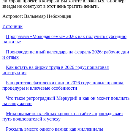
ли хорош проект, в который Вы хотите вложиться. Спойлер:
звезды не советуют в этот день тратить деньги.
Астролог: Вальдемар Небоходцев
Источник
Программа «Молодая семья» 2026: как получить субсидию
на жилье
Производственный календарь на февраль 2026: рабочие дни
и отдых
Как встать на биржу труда в 2026 году: пошаговая
инструкция
Банкротство физических лиц в 2026 году: новые правила,
процедуры и ключевые особенности
Что такое ретроградный Меркурий и как он может повлиять
на вашу жизнь
Микроразметка хлебных крошек на сайте - прокладывает
путь пользователей к успеху
Россыпь вместо одного камня: как миллениалы