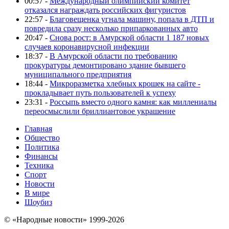
00:57 -
Международный олимпийский комитет
отказался награждать российских фигуристов
22:57 -
Благовещенка угнала машину, попала в ДТП и
повредила сразу несколько припаркованных авто
20:47 -
Снова рост: в Амурской области 1 187 новых
случаев коронавирусной инфекции
18:37 -
В Амурской области по требованию
прокуратуры демонтировано здание бывшего
муниципального предприятия
18:44 -
Микроразметка хлебных крошек на сайте -
прокладывает путь пользователей к успеху
23:31 -
Россыпь вместо одного камня: как миллениалы
переосмыслили бриллиантовое украшение
Главная
Общество
Политика
Финансы
Техника
Спорт
Новости
В мире
Шоубиз
© «Народные новости» 1999-2026