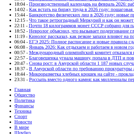
18:04 -
Производственный календарь на февраль 2026: ра
14:02 -
Как встать на биржу труда в 2026 году: пошаговая
15:44 -
Банкротство физических лиц в 2026 году: новые 
12:15 -
Что такое ретроградный Меркурий и как он может
22:11 -
Почти 18 килограммов монет СССР собрано для п
18:52 -
Невролог объяснил, что вызывает подергивание гла
11:19 -
Кинолог рассказал, как резкие запахи влияют на п
06:04 -
ЕГЭ 2025: Полное расписание и новые правила сд
06:08 -
Январь 2026: Как отдыхаем и работаем в новом го
00:57 -
Международный олимпийский комитет отказался 
22:57 -
Благовещенка угнала машину, попала в ДТП и пов
20:47 -
Снова рост: в Амурской области 1 187 новых слу
18:37 -
В Амурской области по требованию прокуратуры
18:44 -
Микроразметка хлебных крошек на сайте - проклад
23:31 -
Россыпь вместо одного камня: как миллениалы п
Главная
Общество
Политика
Финансы
Техника
Спорт
Новости
В мире
Шоубиз