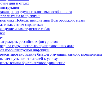
бочие дни и отдых
 инструкция
правила, процедуры и ключевые особенности
 повлиять на вашу жизнь
амятника Победы: инициатива Новгородского музея
з и как с этим справиться
оведение и самочувствие собак
ачи
ду
награждать российских фигуристов
редила сразу несколько припаркованных авто
чаев коронавирусной инфекции
 демонтировано здание бывшего муниципального предприятия
ывает путь пользователей к успеху
ереосмыслили бриллиантовое украшение