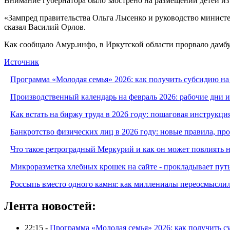
Внимание губернатора было заострено на размещении детей из
«Зампред правительства Ольга Лысенко и руководство министе
сказал Василий Орлов.
Как сообщало Амур.инфо, в Иркутской области прорвало дамбу
Источник
Программа «Молодая семья» 2026: как получить субсидию на
Производственный календарь на февраль 2026: рабочие дни 
Как встать на биржу труда в 2026 году: пошаговая инструкци
Банкротство физических лиц в 2026 году: новые правила, п
Что такое ретроградный Меркурий и как он может повлиять 
Микроразметка хлебных крошек на сайте - прокладывает путь
Россыпь вместо одного камня: как миллениалы переосмысли
Лента новостей:
22:15 -
Программа «Молодая семья» 2026: как получить с