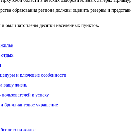
 Иркутской области в детских оздоровительных лагерях Приамур
рства образования региона должны оценить резервы и представ
 и были затоплены десятки населенных пунктов.
 жилье
и отдых
я
роцедуры и ключевые особенности
на вашу жизнь
 пользователей к успеху
ли бриллиантовое украшение
убсидию на жилье