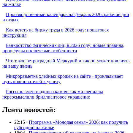
на жилье
Производственный календарь на февраль 2026: рабочие дни
и отдых
Как встать на биржу труда в 2026 году: пошаговая
инструкция
Банкротство физических лиц в 2026 году: новые правила,
процедуры и ключевые особенности
Что такое ретроградный Меркурий и как он может повлиять
на вашу жизнь
Микроразметка хлебных крошек на сайте - прокладывает
путь пользователей к успеху
Россыпь вместо одного камня: как миллениалы
переосмыслили бриллиантовое украшение
Лента новостей:
22:15 -
Программа «Молодая семья» 2026: как получить
субсидию на жилье
18:04 -
Производственный календарь на февраль 2026: