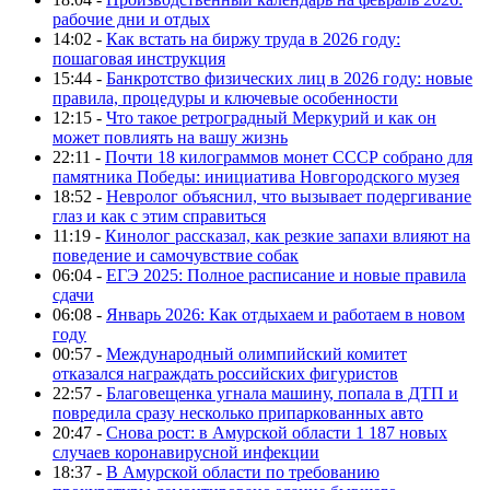
рабочие дни и отдых
14:02 -
Как встать на биржу труда в 2026 году:
пошаговая инструкция
15:44 -
Банкротство физических лиц в 2026 году: новые
правила, процедуры и ключевые особенности
12:15 -
Что такое ретроградный Меркурий и как он
может повлиять на вашу жизнь
22:11 -
Почти 18 килограммов монет СССР собрано для
памятника Победы: инициатива Новгородского музея
18:52 -
Невролог объяснил, что вызывает подергивание
глаз и как с этим справиться
11:19 -
Кинолог рассказал, как резкие запахи влияют на
поведение и самочувствие собак
06:04 -
ЕГЭ 2025: Полное расписание и новые правила
сдачи
06:08 -
Январь 2026: Как отдыхаем и работаем в новом
году
00:57 -
Международный олимпийский комитет
отказался награждать российских фигуристов
22:57 -
Благовещенка угнала машину, попала в ДТП и
повредила сразу несколько припаркованных авто
20:47 -
Снова рост: в Амурской области 1 187 новых
случаев коронавирусной инфекции
18:37 -
В Амурской области по требованию