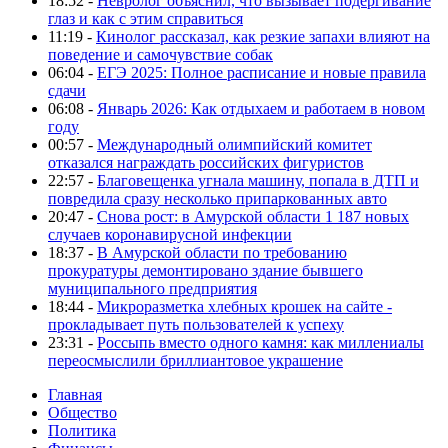
18:52 -
Невролог объяснил, что вызывает подергивание
глаз и как с этим справиться
11:19 -
Кинолог рассказал, как резкие запахи влияют на
поведение и самочувствие собак
06:04 -
ЕГЭ 2025: Полное расписание и новые правила
сдачи
06:08 -
Январь 2026: Как отдыхаем и работаем в новом
году
00:57 -
Международный олимпийский комитет
отказался награждать российских фигуристов
22:57 -
Благовещенка угнала машину, попала в ДТП и
повредила сразу несколько припаркованных авто
20:47 -
Снова рост: в Амурской области 1 187 новых
случаев коронавирусной инфекции
18:37 -
В Амурской области по требованию
прокуратуры демонтировано здание бывшего
муниципального предприятия
18:44 -
Микроразметка хлебных крошек на сайте -
прокладывает путь пользователей к успеху
23:31 -
Россыпь вместо одного камня: как миллениалы
переосмыслили бриллиантовое украшение
Главная
Общество
Политика