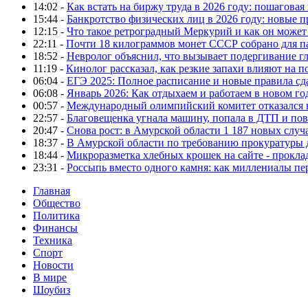
14:02 -
Как встать на биржу труда в 2026 году: пошаговая
15:44 -
Банкротство физических лиц в 2026 году: новые 
12:15 -
Что такое ретроградный Меркурий и как он может
22:11 -
Почти 18 килограммов монет СССР собрано для п
18:52 -
Невролог объяснил, что вызывает подергивание гла
11:19 -
Кинолог рассказал, как резкие запахи влияют на п
06:04 -
ЕГЭ 2025: Полное расписание и новые правила сд
06:08 -
Январь 2026: Как отдыхаем и работаем в новом го
00:57 -
Международный олимпийский комитет отказался 
22:57 -
Благовещенка угнала машину, попала в ДТП и пов
20:47 -
Снова рост: в Амурской области 1 187 новых слу
18:37 -
В Амурской области по требованию прокуратуры
18:44 -
Микроразметка хлебных крошек на сайте - проклад
23:31 -
Россыпь вместо одного камня: как миллениалы п
Главная
Общество
Политика
Финансы
Техника
Спорт
Новости
В мире
Шоубиз