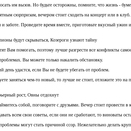
сать им вызов. Но будьте осторожны, помните, что жизнь - буме
ятным сюрпризам, вечером стоит сходить на концерт или в клуб.
 и заботе. Проведите время вместе, приготовьте вкусный ужин
пионы будут скрываться, Козероги узнают тайну
отят Вам помогать, поэтому лучше разгрести все конфликты само
 проблемах. Вы можете только накалить обстановку.
день удастся, если Вы не будете убегать от проблем.
е заняться чем-то новый, то лучше не стоит, отложите это на 
рьерный рост, Овны отдохнут
займитесь собой, поговорите с друзьями. Вечер стоит провести 
 давать всем свои советы, если они не сработают, то виноваты ос
 проблемы могут стать причиной ссор. Нежелательно делать кру