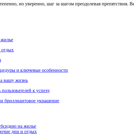
тепенно, но уверенно, шаг за шагом преодолевая препятствия. 
 жилье
и отдых
я
роцедуры и ключевые особенности
на вашу жизнь
 пользователей к успеху
ли бриллиантовое украшение
убсидию на жилье
бочие дни и отдых