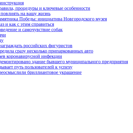
 инструкция
правила, процедуры и ключевые особенности
 повлиять на вашу жизнь
амятника Победы: инициатива Новгородского музея
з и как с этим справиться
оведение и самочувствие собак
ачи
ду
награждать российских фигуристов
редила сразу несколько припаркованных авто
чаев коронавирусной инфекции
 демонтировано здание бывшего муниципального предприятия
ывает путь пользователей к успеху
ереосмыслили бриллиантовое украшение