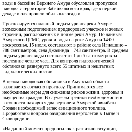
воды в бассейне Верхнего Амура обусловлен пропуском
паводка с территории Забайкальского края, где в первой
декаде июля прошли обильные осадки.
Прогнозируется плавный подъем уровня реки Амур с
возможным подтоплением придворовых участков и жилых
строений, расположенных в пойме реки Амур. По данным
Амурского ЦГМС, уровни воды на реке Амур на 14:00
воскресенья, 15 июля, составляют: в районе села Игнашино –
788 сантиметров, села Джалинда – 743 сантиметра. В среднем
подъем уровня воды составляет от 1 до 5 сантиметров за
последние четыре часа. Для контроля гидрологической
обстановки развернуто всего 55 штатных и нештатных
гидрологических постов.
В целом паводковая обстановка в Амурской области
развивается согласно прогнозу. Принимаются все
необходимые меры для снижения рисков жизни, здоровья и
имущества граждан. В случае экстренной необходимости в
готовности находятся два вертолета Амурской авиабазы.
Создан необходимый запас авиационного топлива.
Проработаны вопросы базирования вертолетов в Тыгде и
Сковородине.
«На данный момент предпосылок к развитию ситуации,