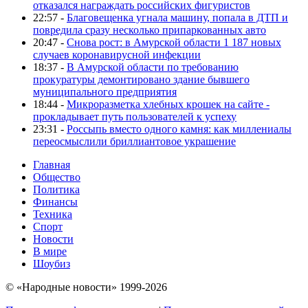
отказался награждать российских фигуристов
22:57 -
Благовещенка угнала машину, попала в ДТП и
повредила сразу несколько припаркованных авто
20:47 -
Снова рост: в Амурской области 1 187 новых
случаев коронавирусной инфекции
18:37 -
В Амурской области по требованию
прокуратуры демонтировано здание бывшего
муниципального предприятия
18:44 -
Микроразметка хлебных крошек на сайте -
прокладывает путь пользователей к успеху
23:31 -
Россыпь вместо одного камня: как миллениалы
переосмыслили бриллиантовое украшение
Главная
Общество
Политика
Финансы
Техника
Спорт
Новости
В мире
Шоубиз
© «Народные новости» 1999-2026