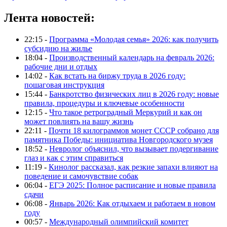
Лента новостей:
22:15 -
Программа «Молодая семья» 2026: как получить
субсидию на жилье
18:04 -
Производственный календарь на февраль 2026:
рабочие дни и отдых
14:02 -
Как встать на биржу труда в 2026 году:
пошаговая инструкция
15:44 -
Банкротство физических лиц в 2026 году: новые
правила, процедуры и ключевые особенности
12:15 -
Что такое ретроградный Меркурий и как он
может повлиять на вашу жизнь
22:11 -
Почти 18 килограммов монет СССР собрано для
памятника Победы: инициатива Новгородского музея
18:52 -
Невролог объяснил, что вызывает подергивание
глаз и как с этим справиться
11:19 -
Кинолог рассказал, как резкие запахи влияют на
поведение и самочувствие собак
06:04 -
ЕГЭ 2025: Полное расписание и новые правила
сдачи
06:08 -
Январь 2026: Как отдыхаем и работаем в новом
году
00:57 -
Международный олимпийский комитет