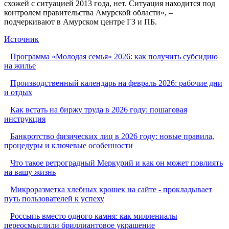
схожей с ситуацией 2013 года, нет. Ситуация находится под
контролем правительства Амурской области», –
подчеркивают в Амурском центре ГЗ и ПБ.
Источник
Программа «Молодая семья» 2026: как получить субсидию
на жилье
Производственный календарь на февраль 2026: рабочие дни
и отдых
Как встать на биржу труда в 2026 году: пошаговая
инструкция
Банкротство физических лиц в 2026 году: новые правила,
процедуры и ключевые особенности
Что такое ретроградный Меркурий и как он может повлиять
на вашу жизнь
Микроразметка хлебных крошек на сайте - прокладывает
путь пользователей к успеху
Россыпь вместо одного камня: как миллениалы
переосмыслили бриллиантовое украшение