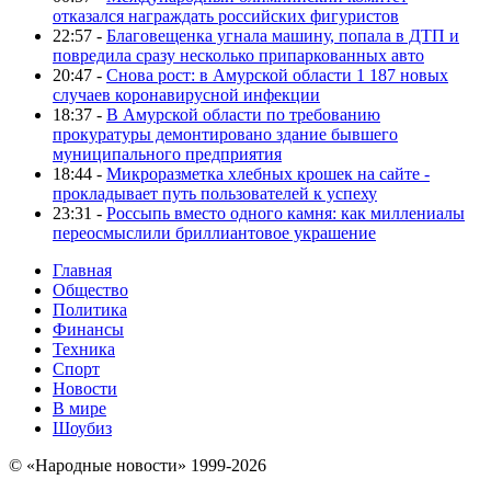
отказался награждать российских фигуристов
22:57 -
Благовещенка угнала машину, попала в ДТП и
повредила сразу несколько припаркованных авто
20:47 -
Снова рост: в Амурской области 1 187 новых
случаев коронавирусной инфекции
18:37 -
В Амурской области по требованию
прокуратуры демонтировано здание бывшего
муниципального предприятия
18:44 -
Микроразметка хлебных крошек на сайте -
прокладывает путь пользователей к успеху
23:31 -
Россыпь вместо одного камня: как миллениалы
переосмыслили бриллиантовое украшение
Главная
Общество
Политика
Финансы
Техника
Спорт
Новости
В мире
Шоубиз
© «Народные новости» 1999-2026