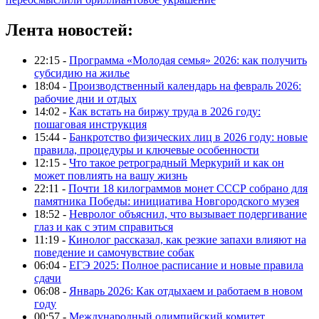
Лента новостей:
22:15 -
Программа «Молодая семья» 2026: как получить
субсидию на жилье
18:04 -
Производственный календарь на февраль 2026:
рабочие дни и отдых
14:02 -
Как встать на биржу труда в 2026 году:
пошаговая инструкция
15:44 -
Банкротство физических лиц в 2026 году: новые
правила, процедуры и ключевые особенности
12:15 -
Что такое ретроградный Меркурий и как он
может повлиять на вашу жизнь
22:11 -
Почти 18 килограммов монет СССР собрано для
памятника Победы: инициатива Новгородского музея
18:52 -
Невролог объяснил, что вызывает подергивание
глаз и как с этим справиться
11:19 -
Кинолог рассказал, как резкие запахи влияют на
поведение и самочувствие собак
06:04 -
ЕГЭ 2025: Полное расписание и новые правила
сдачи
06:08 -
Январь 2026: Как отдыхаем и работаем в новом
году
00:57 -
Международный олимпийский комитет