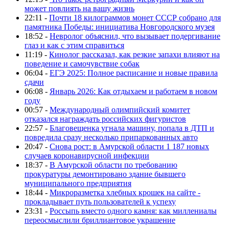
может повлиять на вашу жизнь
22:11 -
Почти 18 килограммов монет СССР собрано для
памятника Победы: инициатива Новгородского музея
18:52 -
Невролог объяснил, что вызывает подергивание
глаз и как с этим справиться
11:19 -
Кинолог рассказал, как резкие запахи влияют на
поведение и самочувствие собак
06:04 -
ЕГЭ 2025: Полное расписание и новые правила
сдачи
06:08 -
Январь 2026: Как отдыхаем и работаем в новом
году
00:57 -
Международный олимпийский комитет
отказался награждать российских фигуристов
22:57 -
Благовещенка угнала машину, попала в ДТП и
повредила сразу несколько припаркованных авто
20:47 -
Снова рост: в Амурской области 1 187 новых
случаев коронавирусной инфекции
18:37 -
В Амурской области по требованию
прокуратуры демонтировано здание бывшего
муниципального предприятия
18:44 -
Микроразметка хлебных крошек на сайте -
прокладывает путь пользователей к успеху
23:31 -
Россыпь вместо одного камня: как миллениалы
переосмыслили бриллиантовое украшение